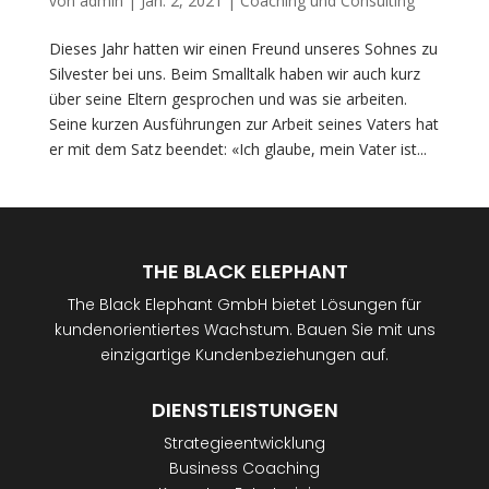
von
admin
|
Jan. 2, 2021
|
Coaching und Consulting
Dieses Jahr hatten wir einen Freund unseres Sohnes zu
Silvester bei uns. Beim Smalltalk haben wir auch kurz
über seine Eltern gesprochen und was sie arbeiten.
Seine kurzen Ausführungen zur Arbeit seines Vaters hat
er mit dem Satz beendet: «Ich glaube, mein Vater ist...
THE BLACK ELEPHANT
The Black Elephant GmbH bietet Lösungen für
kundenorientiertes Wachstum. Bauen Sie mit uns
einzigartige Kundenbeziehungen auf.
DIENSTLEISTUNGEN
Strategieentwicklung
Business Coaching