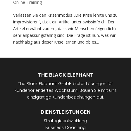
Online-Training
Verlassen Sie den Krisenmodus „Die Krise lehrte uns zu
improvisieren“, titelt ein Artikel unter swissinfo.ch. Der
Artikel erwähnt zudem, dass wir Menschen (eigentlich)
sehr anpassungsfährig sind. Die Frage ist nun, was wir
nachhaltig aus dieser Krise lernen und ob es...
THE BLACK ELEPHANT
The Black Elephant GmbH bietet Lösungen für
kundenorientiertes Wachstum. Bauen Sie mit uns
einzigartige Kundenbeziehungen auf.
DIENSTLEISTUNGEN
Strategieentwicklung
Business Coaching