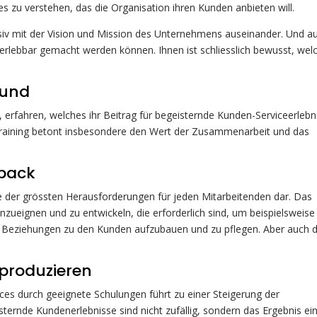
es zu verstehen, das die Organisation ihren Kunden anbieten will.
nsiv mit der Vision und Mission des Unternehmens auseinander. Und a
 erlebbar gemacht werden können. Ihnen ist schliesslich bewusst, wel
rund
d, erfahren, welches ihr Beitrag für begeisternde Kunden-Serviceerlebn
 Training betont insbesondere den Wert der Zusammenarbeit und das
back
e der grössten Herausforderungen für jeden Mitarbeitenden dar. Das
 anzueignen und zu entwickeln, die erforderlich sind, um beispielsweise
 Beziehungen zu den Kunden aufzubauen und zu pflegen. Aber auch 
produzieren
ces durch geeignete Schulungen führt zu einer Steigerung der
ternde Kundenerlebnisse sind nicht zufällig, sondern das Ergebnis ei