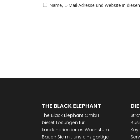
Name, E-Mail-Adresse und Website in diese
THE BLACK ELEPHANT
DI
The Black Elephant GmbH
Stra
bietet Lösungen für
Bus
kundenorientiertes Wachstum.
Keyn
Bauen Sie mit uns einzigartige
Serv