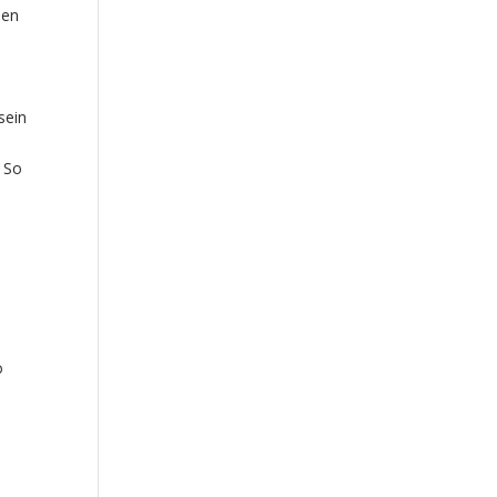
den
sein
. So
o