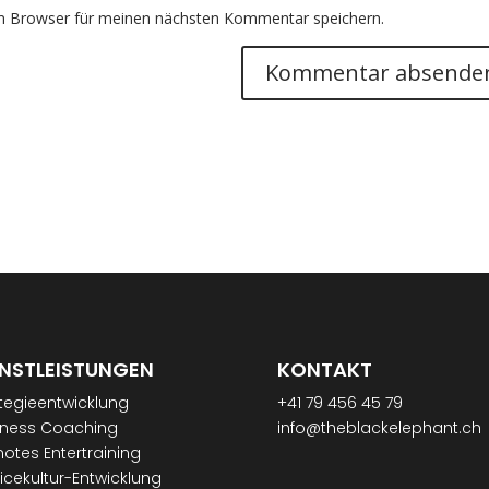
m Browser für meinen nächsten Kommentar speichern.
ENSTLEISTUNGEN
KONTAKT
tegieentwicklung
+41 79 456 45 79
iness Coaching
info@theblackelephant.ch
otes Entertraining
icekultur-Entwicklung