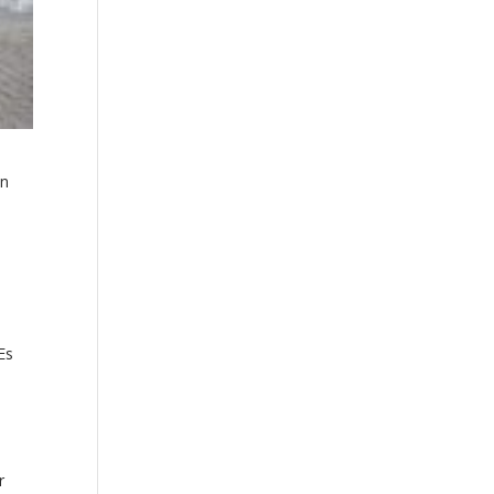
en
Es
r