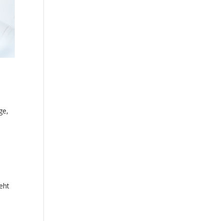
ge,
geht