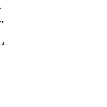
nd
 Das
t die
,