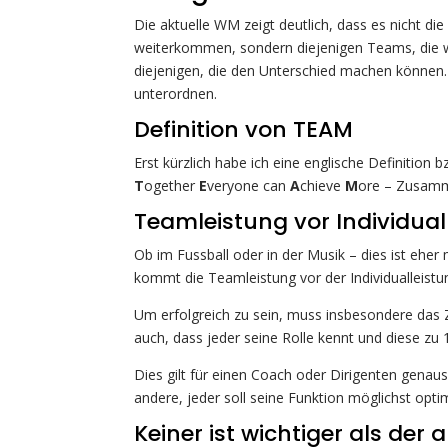
Die aktuelle WM zeigt deutlich, dass es nicht die
weiterkommen, sondern diejenigen Teams, die w
diejenigen, die den Unterschied machen können
unterordnen.
Definition von TEAM
Erst kürzlich habe ich eine englische Definition 
T
ogether
E
veryone can
A
chieve
M
ore – Zusamm
Teamleistung vor Individual
Ob im Fussball oder in der Musik – dies ist 
kommt die Teamleistung vor der Individualleistu
Um erfolgreich zu sein, muss insbesondere das 
auch, dass jeder seine Rolle kennt und diese zu 1
Dies gilt für einen Coach oder Dirigenten genauso 
andere, jeder soll seine Funktion möglichst optim
Keiner ist wichtiger als der 