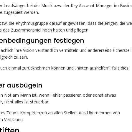
oder Leadsänger bei der Musik bzw. der Key Account Manager im Busin
se zugespielt werden.
r bzw. die Rhythmusgruppe darauf angewiesen, dass diejenigen, die w
lls das Zusammenspiel hoch halten und pflegen.
menbedingungen festlegen
lich ihre Vision verständlich vermitteln und andererseits sicherstell
reich zu sein.
uch einmal zurücknehmen können und „hinten aushelfen“, falls dies
er ausbügeln
enn Not am Mann ist, wenn Fehler passieren oder sonst etwas
, nicht alles ist steuerbar.
ieltes Team, Kompetenzen an allen Stellen, das Übernehmen von
n Vertrauen.
iften